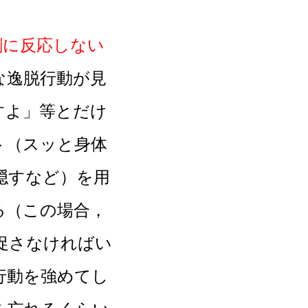
剰に反応しない
な逸脱行動が見
すよ」等とだけ
ト（スッと身体
隠すなど）を用
る（この場合，
促さなければい
行動を強めてし