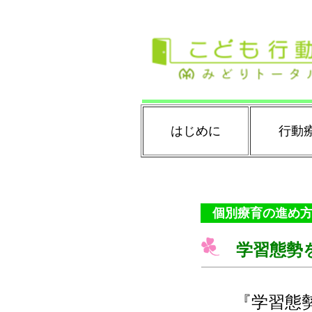
はじめに
行動
個別療育の進め
学習態勢
『学習態勢を