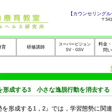
【
カウンセリングル
〒54
料金・
スーパービジョン
療育
研修講師
SV・GSV
問い
方
を形成する3 小さな逸脱行動を消去する
形成する1，2』では，学習態勢に関連