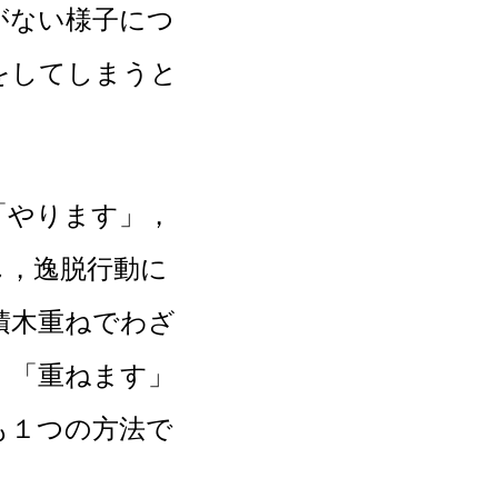
がない様子につ
をしてしまうと
やります」，
し，逸脱行動に
積木重ねでわざ
，「重ねます」
も１つの方法で