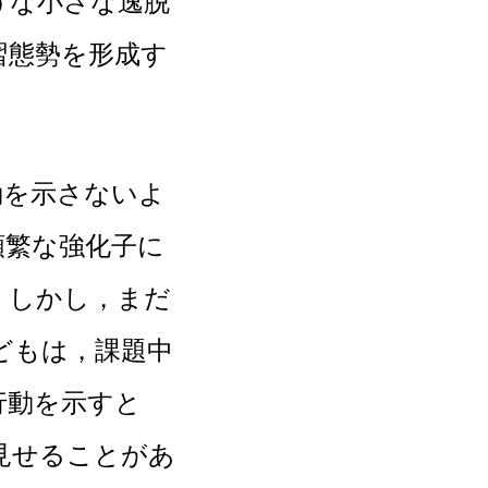
な小さな逸脱
習態勢を形成す
を示さないよ
頻繁な強化子に
。しかし，まだ
どもは，課題中
行動を示すと
見せることがあ