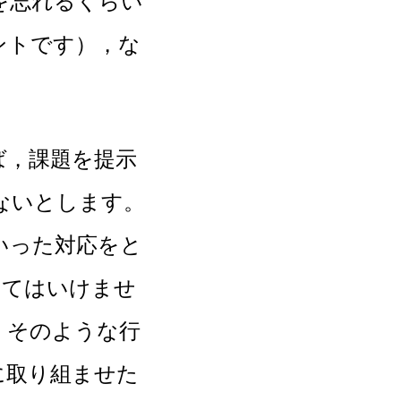
を忘れるくらい
ントです），な
，課題を提示
ないとします。
いった対応をと
いてはいけませ
。そのような行
に取り組ませた