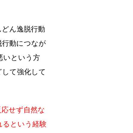
どん逸脱行動
脱行動につなが
悪いという方
どして強化して
反応せず自然な
れるという経験