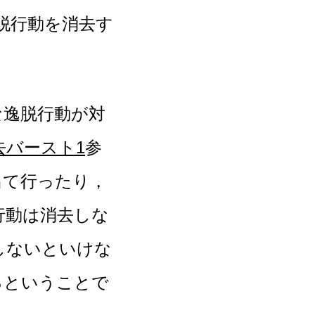
脱行動を消去す
逸脱行動が対
去バースト1
参
出て行ったり，
行動は消去しな
しないといけな
るということで