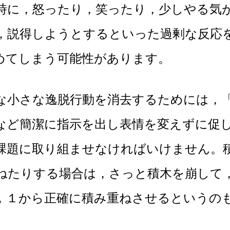
時に，怒ったり，笑ったり，少しやる気
，説得しようとするといった過剰な反応
めてしまう可能性があります。
さな逸脱行動を消去するためには，「
など簡潔に指示を出し表情を変えずに促
課題に取り組ませなければいけません。
ねたりする場合は，さっと積木を崩して
，１から正確に積み重ねさせるというの