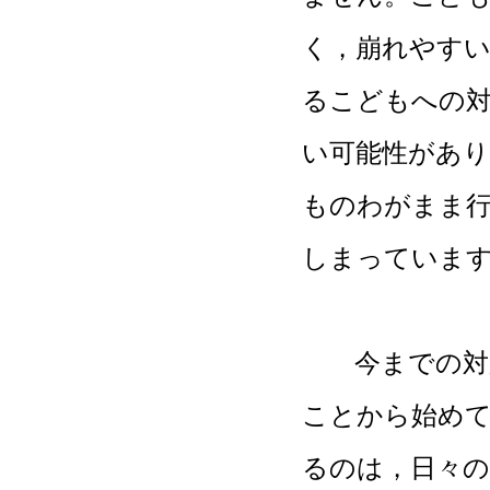
く，崩れやす
るこどもへの
い可能性があ
ものわがまま
しまっていま
今までの対応
ことから始め
るのは，日々