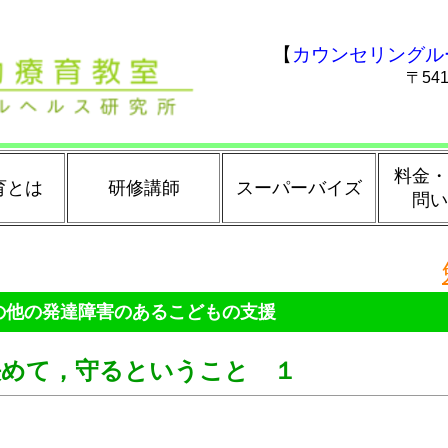
【
カウンセリングル
〒54
料金・
育とは
研修講師
スーパーバイズ
問い
の他の発達障害のあるこどもの支援
決めて，守るということ １