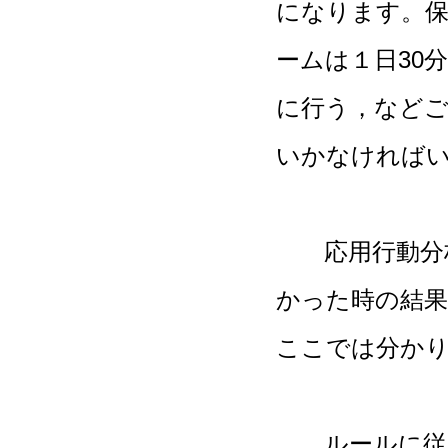
になります。
ームは１日30
に行う，など
いかなければ
応用行動分析
かった時の結
ここでは分か
ルールに従う