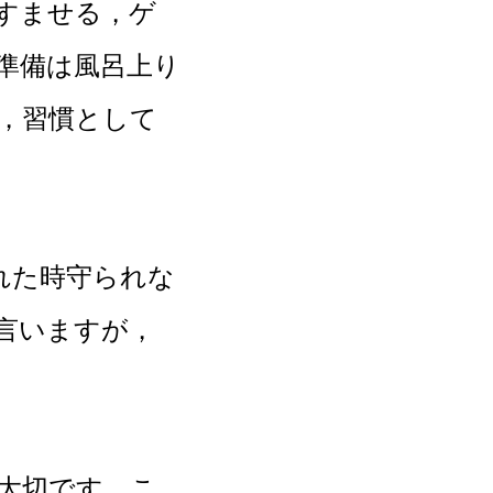
すませる，ゲ
準備は風呂上り
，習慣として
れた時守られな
言いますが，
大切です。こ