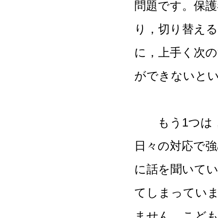
問題です。保護
り，切り替える
に，上手く次
ができないと
もう1つは，
日々の対応で
に話を聞いて
てしまってい
ません。こど