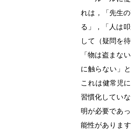
れは，「先生の
る」，「人は
して（疑問を
「物は盗まない
に触らない」
これは健常児
習慣化してい
明が必要であ
能性がありま